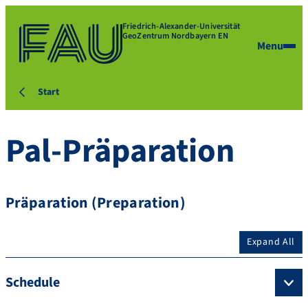
Friedrich-Alexander-Universität
GeoZentrum Nordbayern EN
Menu
Start
Pal-Präparation
Präparation (Preparation)
Expand All
Schedule