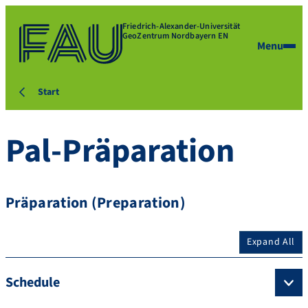
Friedrich-Alexander-Universität
GeoZentrum Nordbayern EN
Menu
Start
Pal-Präparation
Präparation (Preparation)
Expand All
Schedule