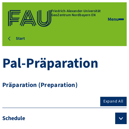
Friedrich-Alexander-Universität
GeoZentrum Nordbayern EN
Menu
Start
Pal-Präparation
Präparation (Preparation)
Expand All
Schedule