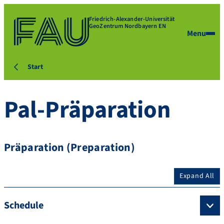
Friedrich-Alexander-Universität
GeoZentrum Nordbayern EN
Menu
Start
Pal-Präparation
Präparation (Preparation)
Expand All
Schedule