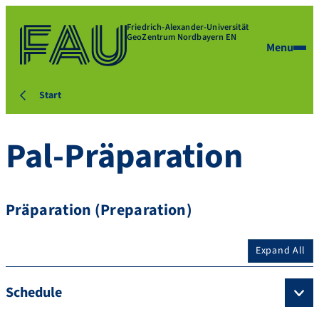
Friedrich-Alexander-Universität
GeoZentrum Nordbayern EN
Menu
Start
Pal-Präparation
Präparation (Preparation)
Expand All
Schedule