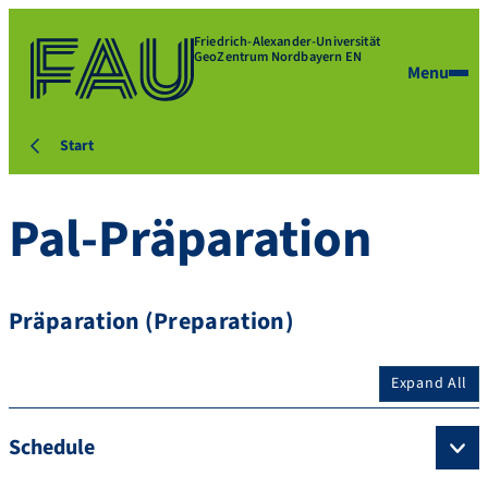
Friedrich-Alexander-Universität
GeoZentrum Nordbayern EN
Menu
Start
Pal-Präparation
Präparation (Preparation)
Expand All
Schedule