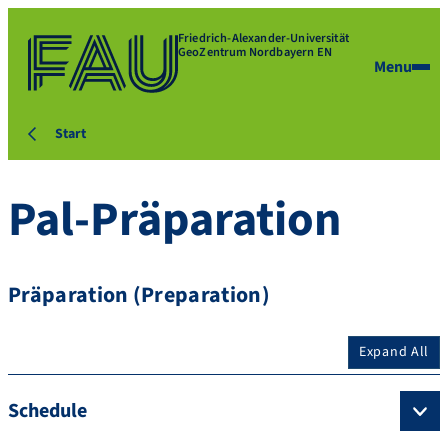
Friedrich-Alexander-Universität
GeoZentrum Nordbayern EN
Menu
Start
Pal-Präparation
Präparation (Preparation)
Expand All
Schedule