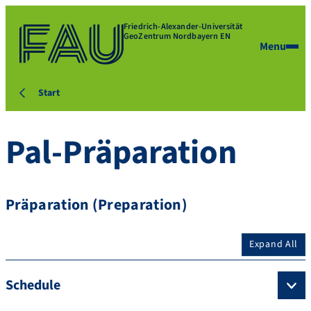
Friedrich-Alexander-Universität
GeoZentrum Nordbayern EN
Menu
Start
Pal-Präparation
Präparation (Preparation)
Expand All
Schedule