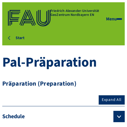
Friedrich-Alexander-Universität
GeoZentrum Nordbayern EN
Menu
Start
Pal-Präparation
Präparation (Preparation)
Expand All
Schedule