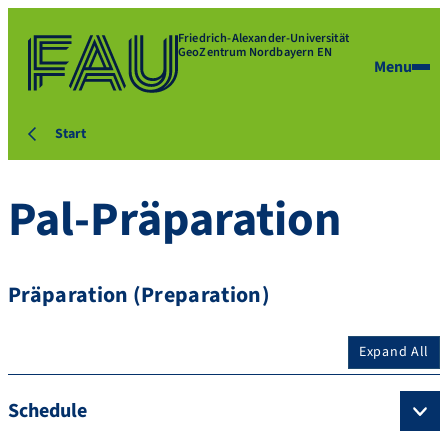
Friedrich-Alexander-Universität
GeoZentrum Nordbayern EN
Menu
Start
Pal-Präparation
Präparation (Preparation)
Expand All
Schedule