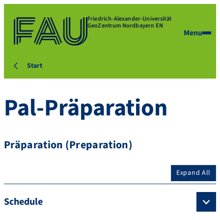
Friedrich-Alexander-Universität
GeoZentrum Nordbayern EN
Menu
Start
Pal-Präparation
Präparation (Preparation)
Expand All
Schedule