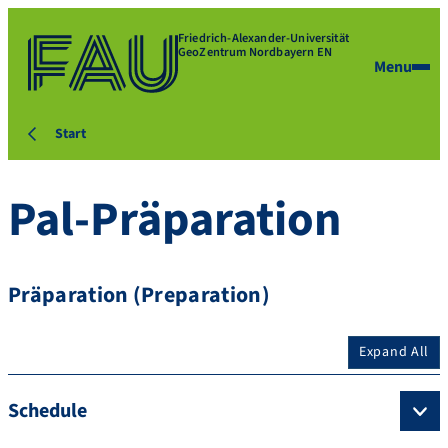
Friedrich-Alexander-Universität
GeoZentrum Nordbayern EN
Menu
Start
Pal-Präparation
Präparation (Preparation)
Expand All
Schedule