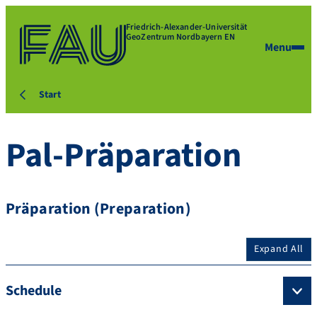
Friedrich-Alexander-Universität
GeoZentrum Nordbayern EN
Menu
Start
Pal-Präparation
Präparation (Preparation)
Expand All
Schedule