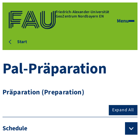
Friedrich-Alexander-Universität
GeoZentrum Nordbayern EN
Menu
Start
Pal-Präparation
Präparation (Preparation)
Expand All
Schedule