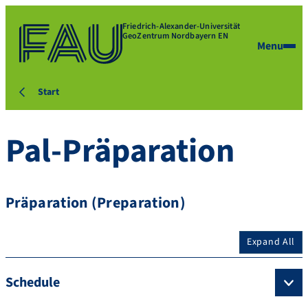
Friedrich-Alexander-Universität
GeoZentrum Nordbayern EN
Menu
Start
Pal-Präparation
Präparation (Preparation)
Expand All
Schedule