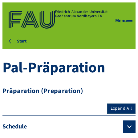
Friedrich-Alexander-Universität
GeoZentrum Nordbayern EN
Menu
Start
Pal-Präparation
Präparation (Preparation)
Expand All
Schedule