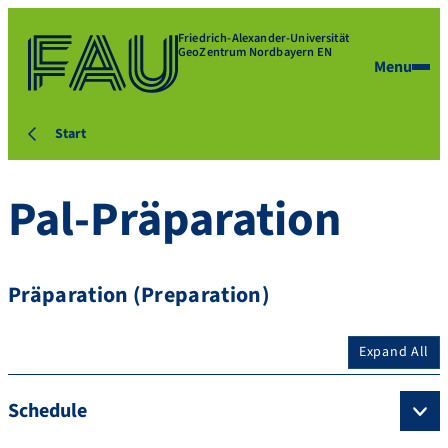
Friedrich-Alexander-Universität
GeoZentrum Nordbayern EN
Menu
Start
Pal-Präparation
Präparation (Preparation)
Expand All
Schedule