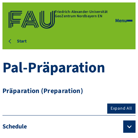
Friedrich-Alexander-Universität
GeoZentrum Nordbayern EN
Menu
Start
Pal-Präparation
Präparation (Preparation)
Expand All
Schedule