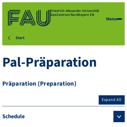
Friedrich-Alexander-Universität
GeoZentrum Nordbayern EN
Menu
Start
Pal-Präparation
Präparation (Preparation)
Expand All
Schedule