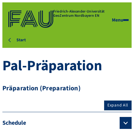
Friedrich-Alexander-Universität
GeoZentrum Nordbayern EN
Menu
Start
Pal-Präparation
Präparation (Preparation)
Expand All
Schedule