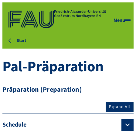
Friedrich-Alexander-Universität
GeoZentrum Nordbayern EN
Menu
Start
Pal-Präparation
Präparation (Preparation)
Expand All
Schedule