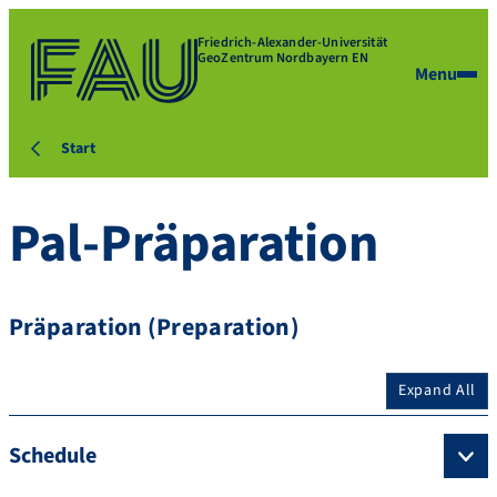
Friedrich-Alexander-Universität
GeoZentrum Nordbayern EN
Menu
Start
Pal-Präparation
Präparation (Preparation)
Expand All
Schedule