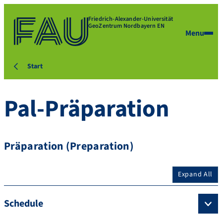
Friedrich-Alexander-Universität
GeoZentrum Nordbayern EN
Menu
Start
Pal-Präparation
Präparation (Preparation)
Expand All
Schedule