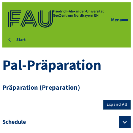
Friedrich-Alexander-Universität
GeoZentrum Nordbayern EN
Menu
Start
Pal-Präparation
Präparation (Preparation)
Expand All
Schedule