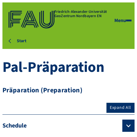
Friedrich-Alexander-Universität
GeoZentrum Nordbayern EN
Menu
Start
Pal-Präparation
Präparation (Preparation)
Expand All
Schedule