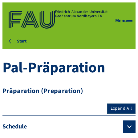
Friedrich-Alexander-Universität
GeoZentrum Nordbayern EN
Menu
Start
Pal-Präparation
Präparation (Preparation)
Expand All
Schedule