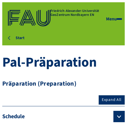
Friedrich-Alexander-Universität
GeoZentrum Nordbayern EN
Menu
Start
Pal-Präparation
Präparation (Preparation)
Expand All
Schedule