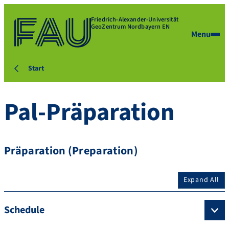
Friedrich-Alexander-Universität
GeoZentrum Nordbayern EN
Menu
Start
Pal-Präparation
Präparation (Preparation)
Expand All
Schedule