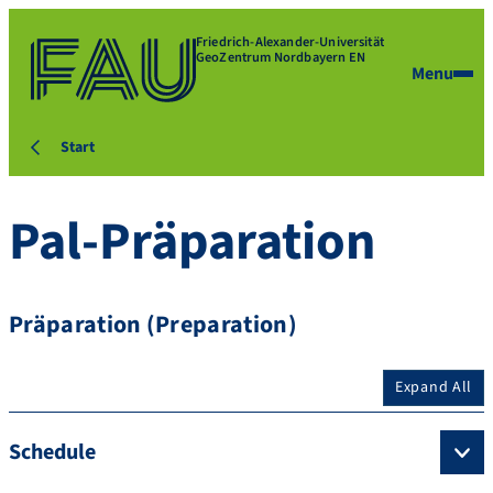
Friedrich-Alexander-Universität
GeoZentrum Nordbayern EN
Menu
Start
Pal-Präparation
Präparation (Preparation)
Expand All
Schedule