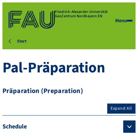
Friedrich-Alexander-Universität
GeoZentrum Nordbayern EN
Menu
Start
Pal-Präparation
Präparation (Preparation)
Expand All
Schedule