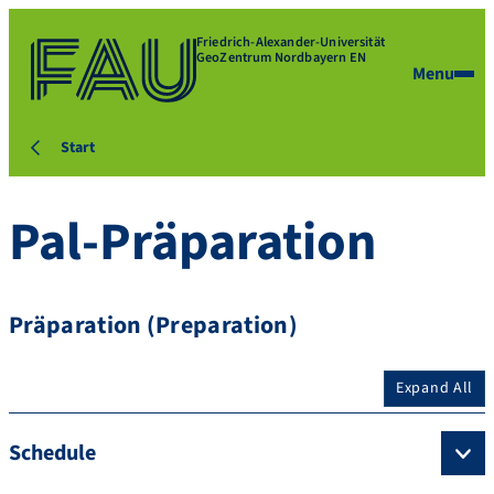
Friedrich-Alexander-Universität
GeoZentrum Nordbayern EN
Menu
Start
Pal-Präparation
Präparation (Preparation)
Expand All
Schedule