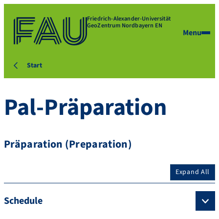
Friedrich-Alexander-Universität
GeoZentrum Nordbayern EN
Menu
Start
Pal-Präparation
Präparation (Preparation)
Expand All
Schedule