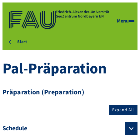
Friedrich-Alexander-Universität
GeoZentrum Nordbayern EN
Menu
Start
Pal-Präparation
Präparation (Preparation)
Expand All
Schedule