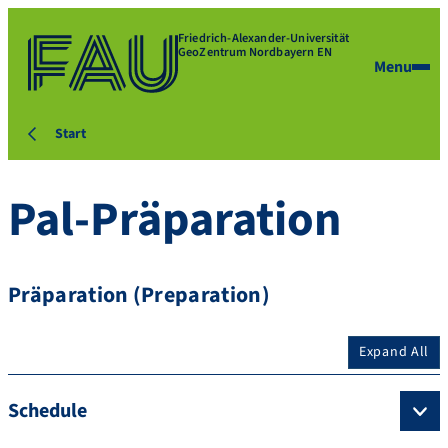
Friedrich-Alexander-Universität
GeoZentrum Nordbayern EN
Menu
Start
Pal-Präparation
Präparation (Preparation)
Expand All
Schedule