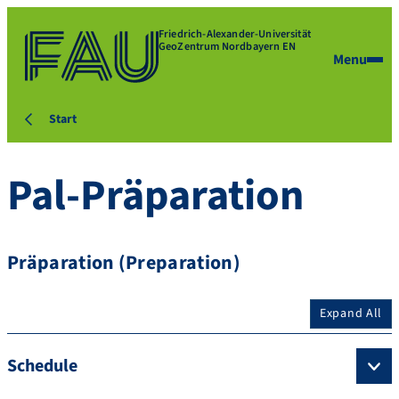
Friedrich-Alexander-Universität
GeoZentrum Nordbayern EN
Menu
Start
Pal-Präparation
Präparation (Preparation)
Expand All
Schedule