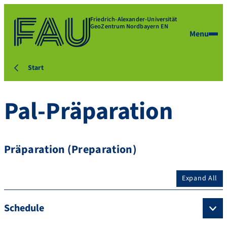
Friedrich-Alexander-Universität
GeoZentrum Nordbayern EN
Menu
Start
Pal-Präparation
Präparation (Preparation)
Expand All
Schedule