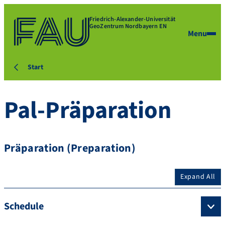
Friedrich-Alexander-Universität
GeoZentrum Nordbayern EN
Menu
Start
Pal-Präparation
Präparation (Preparation)
Expand All
Schedule