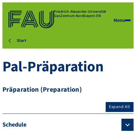
Friedrich-Alexander-Universität
GeoZentrum Nordbayern EN
Menu
Start
Pal-Präparation
Präparation (Preparation)
Expand All
Schedule