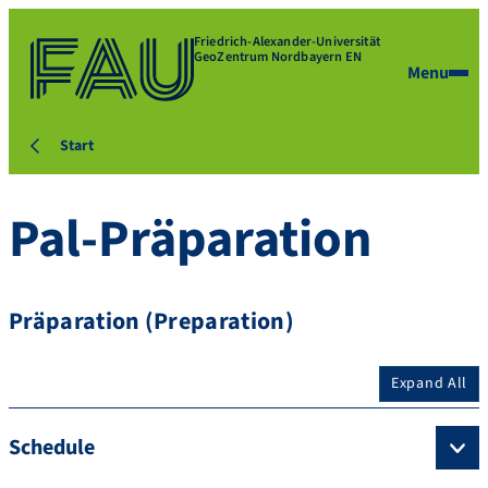
Friedrich-Alexander-Universität
GeoZentrum Nordbayern EN
Menu
Start
Pal-Präparation
Präparation (Preparation)
Expand All
Schedule