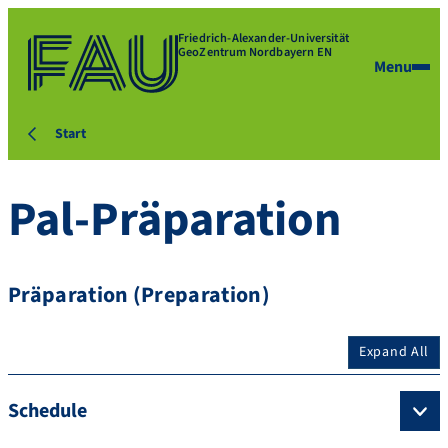
Friedrich-Alexander-Universität
GeoZentrum Nordbayern EN
Menu
Start
Pal-Präparation
Präparation (Preparation)
Expand All
Schedule