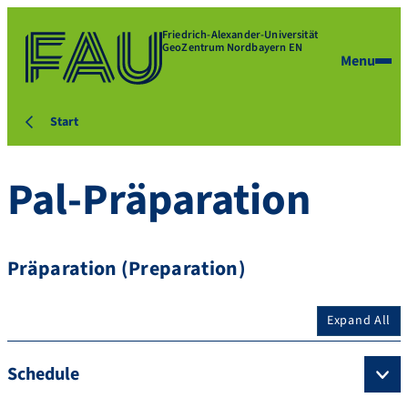
Friedrich-Alexander-Universität
GeoZentrum Nordbayern EN
Menu
Start
Pal-Präparation
Präparation (Preparation)
Expand All
Schedule