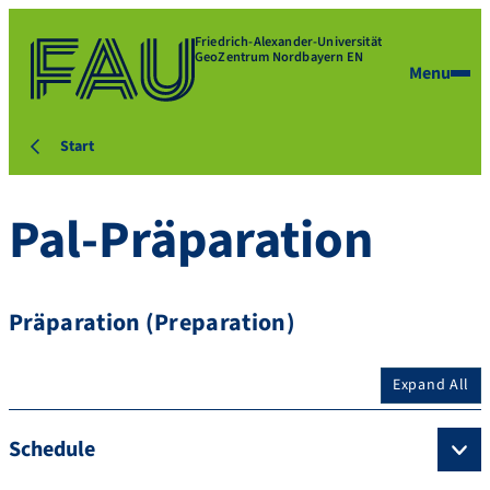
Friedrich-Alexander-Universität
GeoZentrum Nordbayern EN
Menu
Start
Pal-Präparation
Präparation (Preparation)
Expand All
Schedule