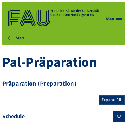
Friedrich-Alexander-Universität
GeoZentrum Nordbayern EN
Menu
Start
Pal-Präparation
Präparation (Preparation)
Expand All
Schedule