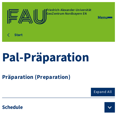
Friedrich-Alexander-Universität
GeoZentrum Nordbayern EN
Menu
Start
Pal-Präparation
Präparation (Preparation)
Expand All
Schedule