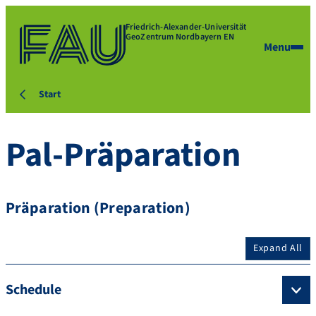
Friedrich-Alexander-Universität
GeoZentrum Nordbayern EN
Menu
Start
Pal-Präparation
Präparation (Preparation)
Expand All
Schedule