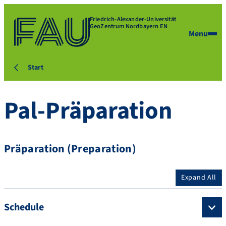
Friedrich-Alexander-Universität
GeoZentrum Nordbayern EN
Menu
Start
Pal-Präparation
Präparation (Preparation)
Expand All
Schedule