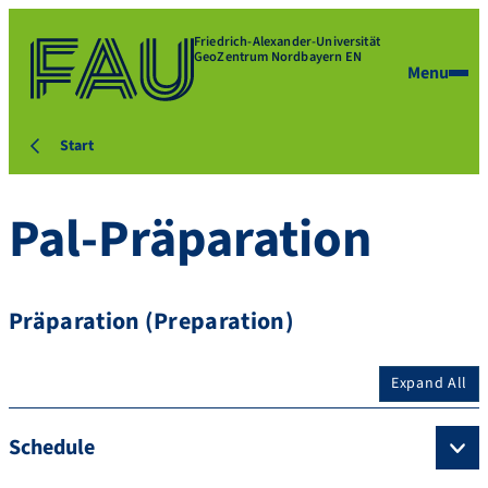
Friedrich-Alexander-Universität
GeoZentrum Nordbayern EN
Menu
Start
Pal-Präparation
Präparation (Preparation)
Expand All
Schedule