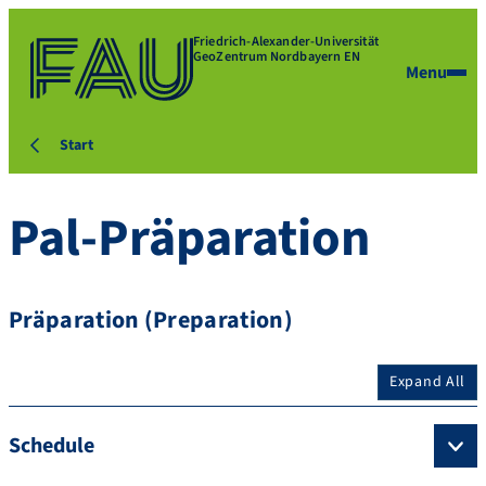
Friedrich-Alexander-Universität
GeoZentrum Nordbayern EN
Menu
Start
Pal-Präparation
Präparation (Preparation)
Expand All
Schedule