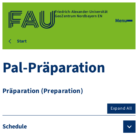
Friedrich-Alexander-Universität
GeoZentrum Nordbayern EN
Menu
Start
Pal-Präparation
Präparation (Preparation)
Expand All
Schedule