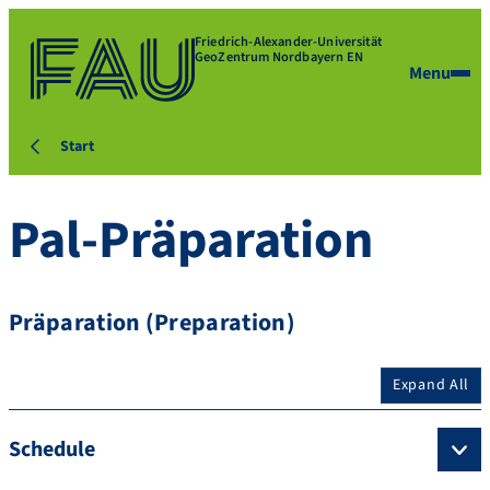
Friedrich-Alexander-Universität
GeoZentrum Nordbayern EN
Menu
Start
Pal-Präparation
Präparation (Preparation)
Expand All
Schedule